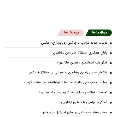
پربازدیدها
پربحث ها
توئیت جدید ترامپ با چاشنی رویاپردازی+ عکس
پایان همکاری استقلال با رامین رضاییان
فیگو علیه اینفانتینو: «همین حالا برو!»
واکنش خاص رامین رضاییان به جدایی از استقلال+ عکس
حباب دستمزدهای والیبالیست‌ها از فوتبالیست‌ها سبقت گرفت
تجمعات شبانه در خیابان ها تا چه زمانی ادامه دارد؟
گفتگوی عراقچی با همتای ایتالیایی
خط و نشان نخست وزیر سابق اسرائیل برای قطر