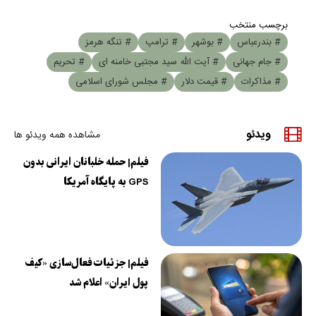
برچسب منتخب
# بندرعباس
# بوشهر
# ترامپ
# تنگه هرمز
# جام جهانی
# آیت الله سید مجتبی خامنه ای
# تحریم
# مذاکرات
# قیمت دلار
# مجلس شورای اسلامی
ویدئو
مشاهده همه ویدئو ها
فیلم| حمله خلبانان ایرانی بدون
GPS به پایگاه آمریکا
فیلم| جزئیات فعال‌سازی «کیف
پول ایران» اعلام شد