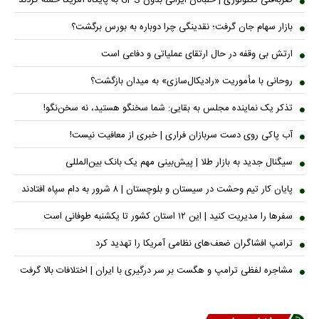
ضربه‌فنی تکنولوژی | خلبانان ایرانی بدون GPS به پایگاه آمریکا حمله کردند
بازار سهام جان گرفت؛ نقدینگی چرا دوباره به بورس برگشت؟
ارتش بی وقفه در حال ارتقای عملیاتی و دفاعی است
روحانی با مأموریت «رادیکال‌سازی» به میدان بازگشت؟
تذکر یک نماینده مجلس به بقایی: شما سخنگو هستید، نه سخن‌نگو!
آب پاکی روی دست سربازان فراری | خبری از معافیت نیست!
سیگنال جدید به بازار طلا | پیش‌بینی مهم یک بانک بین‌المللی
پایان کار تیم وحشت در سیستان و بلوچستان | ۸ شرور به دام سپاه افتادند
سفر‌ها را مدیریت کنید | این ۱۲ استان کشور تا یکشنبه طوفانی است
ترامپ افشاگران ضعف‌های نظامی آمریکا را تهدید کرد
مشاجره لفظی ترامپ و هگست بر سر درگیری با ایران | اختلافات بالا گرفت