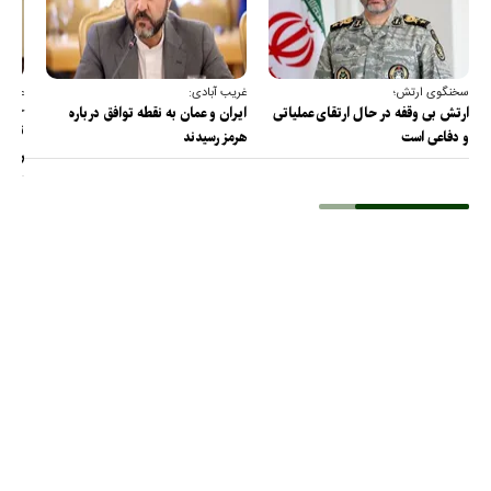
سخنگوی ارتش؛
غریب آبادی:
عضو ک
خارج
ارتش بی وقفه در حال ارتقای عملیاتی
ایران و عمان به نقطه توافق درباره
ترامپ
و دفاعی است
هرمز رسیدند
را پس