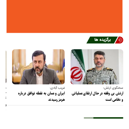
برگزیده ها
سخنگوی ارتش؛
غریب آبادی:
عضو ک
خارج
ارتش بی وقفه در حال ارتقای عملیاتی
ایران و عمان به نقطه توافق درباره
ترامپ
و دفاعی است
هرمز رسیدند
را پس