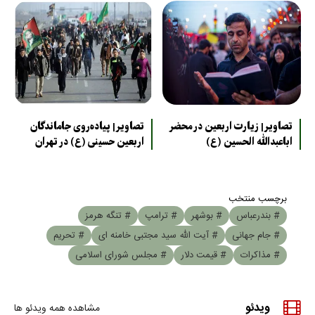
تصاویر| زیارت اربعین در محضر
تصاویر| پیاده‌روی جاماندگان
اباعبدالله الحسین (ع)
اربعین حسینی (ع) در تهران
برچسب منتخب
# بندرعباس
# بوشهر
# ترامپ
# تنگه هرمز
# جام جهانی
# آیت الله سید مجتبی خامنه ای
# تحریم
# مذاکرات
# قیمت دلار
# مجلس شورای اسلامی
ویدئو
مشاهده همه ویدئو ها