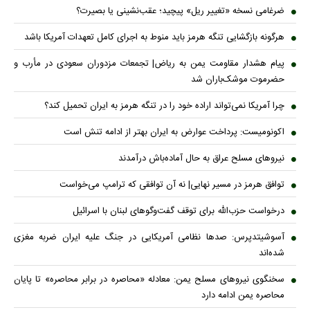
ضرغامی نسخه «تغییر ریل» پیچید؛ عقب‌نشینی یا بصیرت؟
هرگونه بازگشایی تنگه هرمز باید منوط به اجرای کامل تعهدات آمریکا باشد
پیام هشدار مقاومت یمن به ریاض| تجمعات مزدوران سعودی در مأرب و
حضرموت موشک‌باران شد
چرا آمریکا نمی‌تواند اراده خود را در تنگه هرمز به ایران تحمیل کند؟
اکونومیست: پرداخت عوارض به ایران بهتر از ادامه تنش است
نیروهای مسلح عراق به حال آماده‌باش درآمدند
توافق هرمز در مسیر نهایی| نه آن توافقی که ترامپ می‌خواست
درخواست حزب‌الله برای توقف گفت‌وگوهای لبنان با اسرائیل
آسوشیتدپرس: صدها نظامی آمریکایی در جنگ علیه ایران ضربه مغزی
شده‌اند
سخنگوی نیروهای مسلح یمن: معادله «محاصره در برابر محاصره» تا پایان
محاصره یمن ادامه دارد