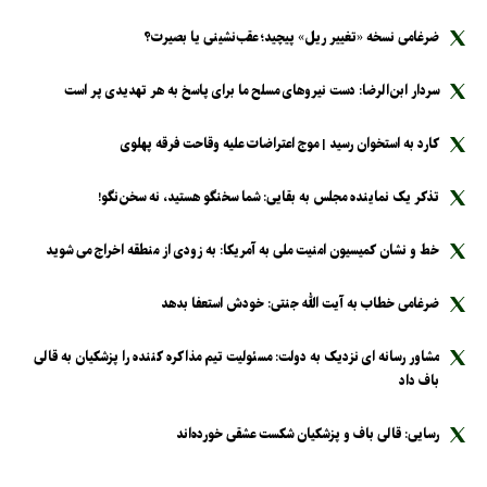
ضرغامی نسخه «تغییر ریل» پیچید؛ عقب‌نشینی یا بصیرت؟
سردار ابن‌الرضا: دست نیرو‌های مسلح ما برای پاسخ به هر تهدیدی پر است
کارد به استخوان رسید | موج اعتراضات علیه وقاحت فرقه پهلوی
تذکر یک نماینده مجلس به بقایی: شما سخنگو هستید، نه سخن‌نگو!
خط و نشان کمیسیون امنیت ملی به آمریکا: به زودی از منطقه اخراج می شوید
ضرغامی خطاب به آیت الله جنتی: خودش استعفا بدهد
مشاور رسانه ای نزدیک به دولت: مسئولیت تیم مذاکره کننده را پزشکیان به قالی
باف داد
رسایی: قالی باف و پزشکیان شکست عشقی خورده‌اند