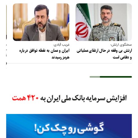
سخنگوی ارتش؛
غریب آبادی:
عضو ک
خارج
ارتش بی وقفه در حال ارتقای عملیاتی
ایران و عمان به نقطه توافق درباره
ترامپ
و دفاعی است
هرمز رسیدند
را پس