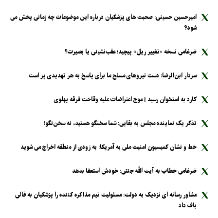
امیرحسین حسینی: صحبت های پزشکیان درباره این موضوعات چه زمانی پخش می
شود؟
ضرغامی نسخه «تغییر ریل» پیچید؛ عقب‌نشینی یا بصیرت؟
سردار ابن‌الرضا: دست نیرو‌های مسلح ما برای پاسخ به هر تهدیدی پر است
کارد به استخوان رسید | موج اعتراضات علیه وقاحت فرقه پهلوی
تذکر یک نماینده مجلس به بقایی: شما سخنگو هستید، نه سخن‌نگو!
خط و نشان کمیسیون امنیت ملی به آمریکا: به زودی از منطقه اخراج می شوید
ضرغامی خطاب به آیت الله جنتی: خودش استعفا بدهد
مشاور رسانه ای نزدیک به دولت: مسئولیت تیم مذاکره کننده را پزشکیان به قالی
باف داد