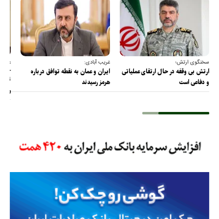
سخنگوی ارتش؛
غریب آبادی:
عضو ک
خارج
ارتش بی وقفه در حال ارتقای عملیاتی
ایران و عمان به نقطه توافق درباره
ترامپ
و دفاعی است
هرمز رسیدند
را پس