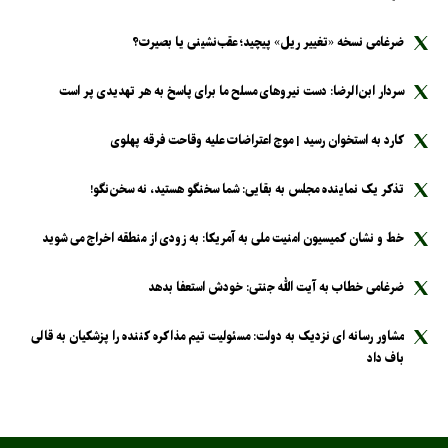
ضرغامی نسخه «تغییر ریل» پیچید؛ عقب‌نشینی یا بصیرت؟
سردار ابن‌الرضا: دست نیرو‌های مسلح ما برای پاسخ به هر تهدیدی پر است
کارد به استخوان رسید | موج اعتراضات علیه وقاحت فرقه پهلوی
تذکر یک نماینده مجلس به بقایی: شما سخنگو هستید، نه سخن‌نگو!
خط و نشان کمیسیون امنیت ملی به آمریکا: به زودی از منطقه اخراج می شوید
ضرغامی خطاب به آیت الله جنتی: خودش استعفا بدهد
مشاور رسانه ای نزدیک به دولت: مسئولیت تیم مذاکره کننده را پزشکیان به قالی
باف داد