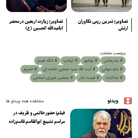
تصاویر| تمرین رزمی تکاوران
تصاویر| زیارت اربعین در محضر
ارتش
اباعبدالله الحسین (ع)
برچسب منتخب
# بندرعباس
# بوشهر
# ترامپ
# تنگه هرمز
# جام جهانی
# آیت الله سید مجتبی خامنه ای
# تحریم
# مذاکرات
# قیمت دلار
# مجلس شورای اسلامی
ویدئو
مشاهده همه ویدئو ها
فیلم| حضور خاتمی و ظریف در
مراسم تشییع ابوالقاسم قاسم‌زاده