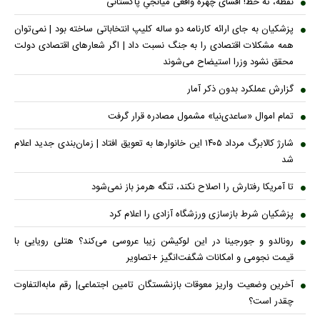
نقطه، ته خط! افشای چهره واقعی میانجیِ پاکستانی
پزشکیان به جای ارائه کارنامه دو ساله کلیپ انتخاباتی ساخته بود | نمی‌توان
همه مشکلات اقتصادی را به جنگ نسبت داد | اگر شعار‌های اقتصادی دولت
محقق نشود وزرا استیضاح می‌شوند
گزارش عملکرد بدون ذکر آمار
تمام اموال «ساعدی‌نیا» مشمول مصادره قرار گرفت
شارژ کالابرگ مرداد ۱۴۰۵ این خانوار‌ها به تعویق افتاد | زمان‌بندی جدید اعلام
شد
تا آمریکا رفتارش را اصلاح نکند، تنگه هرمز باز نمی‌شود
پزشکیان شرط بازسازی ورزشگاه آزادی را اعلام کرد
رونالدو و جورجینا در این لوکیشن زیبا عروسی می‌کند؟ هتلی رویایی با
قیمت نجومی و امکانات شگفت‌انگیز +تصاویر
آخرین وضعیت واریز معوقات بازنشستگان تامین اجتماعی| رقم مابه‌التفاوت
چقدر است؟