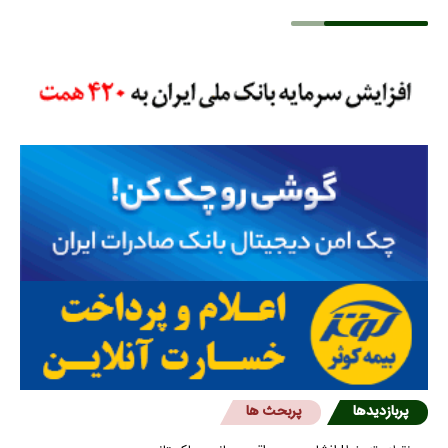
پربازدیدها
پربحث ها