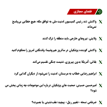
فضای مجازی
واکنش تند رئیس کمیسیون امنیت ملی به توافق مکه: هیچ خطایی بی‌پاسخ
نمی‌ماند
ولایتی: نیرو‌های خارجی باید منطقه را ترک کنند
واکنش کوبنده پزشکیان در سالروز هیروشیما؛ واشنگتن امروز را محکوم کنید
بقائی: آمریکا بدون پیروزی، غنیمت جنگی تقسیم می‌کند
ابراهیم رضایی خطاب به عربستان: امنیت را نمی‌شود از دیگران گدایی کرد
امیرحسین حسینی: صحبت های پزشکیان درباره این موضوعات چه زمانی پخش می
شود؟
ضرغامی نسخه «تغییر ریل» پیچید؛ عقب‌نشینی یا بصیرت؟