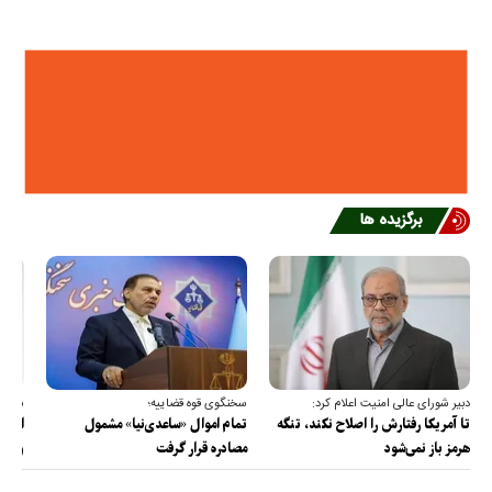
برگزیده ها
دبیر شورای عالی امنیت اعلام کرد:
سخنگوی قوه قضاییه؛
سخنگ
تا آمریکا رفتارش را اصلاح نکند، تنگه
تمام اموال «ساعدی‌نیا» مشمول
ارتش 
هرمز باز نمی‌شود
مصادره قرار گرفت
و دف