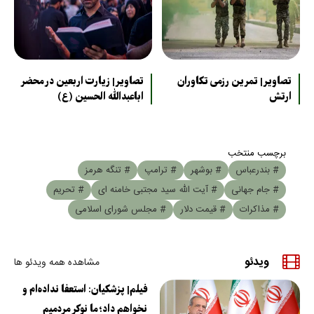
تصاویر| تمرین رزمی تکاوران
تصاویر| زیارت اربعین در محضر
ارتش
اباعبدالله الحسین (ع)
برچسب منتخب
# بندرعباس
# بوشهر
# ترامپ
# تنگه هرمز
# جام جهانی
# آیت الله سید مجتبی خامنه ای
# تحریم
# مذاکرات
# قیمت دلار
# مجلس شورای اسلامی
ویدئو
مشاهده همه ویدئو ها
فیلم| پزشکیان: استعفا نداده‌ام و
نخواهم داد؛ ما نوکر مردمیم