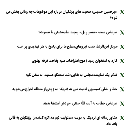
امیرحسین حسینی: صحبت های پزشکیان درباره این موضوعات چه زمانی پخش می
شود؟
ضرغامی نسخه «تغییر ریل» پیچید؛ عقب‌نشینی یا بصیرت؟
سردار ابن‌الرضا: دست نیرو‌های مسلح ما برای پاسخ به هر تهدیدی پر است
کارد به استخوان رسید | موج اعتراضات علیه وقاحت فرقه پهلوی
تذکر یک نماینده مجلس به بقایی: شما سخنگو هستید، نه سخن‌نگو!
خط و نشان کمیسیون امنیت ملی به آمریکا: به زودی از منطقه اخراج می شوید
ضرغامی خطاب به آیت الله جنتی: خودش استعفا بدهد
مشاور رسانه ای نزدیک به دولت: مسئولیت تیم مذاکره کننده را پزشکیان به قالی
باف داد