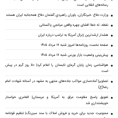
رسانه‌های انقلابی است
وزارت دفاع: خبرنگاران، یاوران راهبردیِ گفتمان دفاع همه‌جانبه ایران هستند
نقطه، ته خط! افشای چهره واقعی میانجیِ پاکستانی
هشدار ارشدترین ژنرال آمریکا به ترامپ درباره ایران
صفحه نخست روزنامه‌ها امروز شنبه ۱۷ مرداد ۱۴۰۵
پیش‌بینی وضعیت بازار بورس شنبه ۱۷ مرداد ۱۴۰۵
هواشناسی زمان پایان گرمای تابستان را اعلام کرد| ۵۰ روز گرم در پیش
است
تصاویر| آماده‌سازی مواکب جاده‌های منتهی به مشهد در آستانه شهادت امام
رضا(ع)
تعویق پاسخ مقاومت عراق به آمریکا و عربستان| العامری خواستار
خویشتنداری شد
ممنوعیت جدید برای خرید و فروش املاک با سند سبزرنگ| تنظیم قولنامه