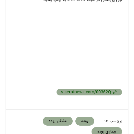
برچسب ها:
روده
مشکل روده
بیماری روده