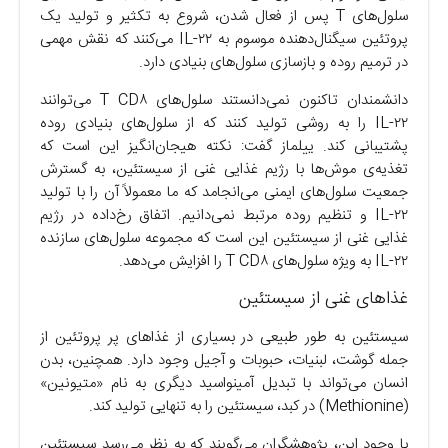
سلول‌های T پس از فعال شدن، شروع به تکثیر و تولید یک
پروتئین سیگنال‌دهنده موسوم به IL-۲۲ می‌کنند که نقش مهمی
در ترمیم روده و بازسازی سلول‌های بنیادی دارد.
دانشمندان تاکنون نمی‌دانستند سلول‌های T CD۸ می‌توانند
IL-۲۲ را به روشی تولید کنند که از سلول‌های بنیادی روده
پشتیبانی کند. ییلماز گفت: نکته هیجان‌انگیز این است که
تغذیه‌ی موش‌ها با رژیم غذایی غنی از سیستئین، به گسترش
جمعیت سلول‌های ایمنی می‌انجامد که ما معمولاً آن را با تولید
IL-۲۲ و تنظیم روده مرتبط نمی‌دانیم. اتفاق رخ‌داده در رژیم
غذایی غنی از سیستئین این است که مجموعه سلول‌های سازنده
IL-۲۲ به ویژه سلول‌های T CD۸ را افزایش می‌دهد.
غذا‌های غنی از سیستئین
سیستئین به طور طبیعی در بسیاری از غذا‌های پر پروتئین از
جمله گوشت، لبنیات، حبوبات و آجیل وجود دارد. همچنین، بدن
انسان می‌تواند با تبدیل آمینواسید دیگری به نام «متیونین»
(Methionine) در کبد، سیستئین را به تنهایی تولید کند.
با وجود این، پژوهشگران می‌گویند که به نظر می‌رسد سیستئین