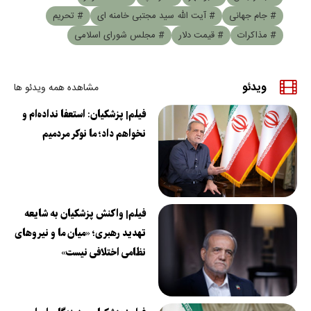
# جام جهانی
# آیت الله سید مجتبی خامنه ای
# تحریم
# مذاکرات
# قیمت دلار
# مجلس شورای اسلامی
ویدئو
مشاهده همه ویدئو ها
فیلم| پزشکیان: استعفا نداده‌ام و
نخواهم داد؛ ما نوکر مردمیم
فیلم| واکنش پزشکیان به شایعه
تهدید رهبری؛ «میان ما و نیروهای
نظامی اختلافی نیست»