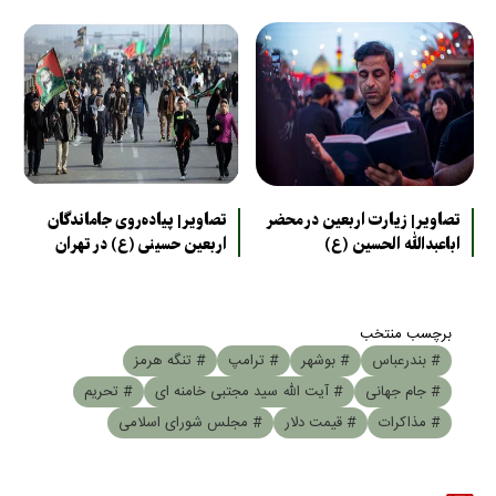
تصاویر| زیارت اربعین در محضر
تصاویر| پیاده‌روی جاماندگان
اباعبدالله الحسین (ع)
اربعین حسینی (ع) در تهران
برچسب منتخب
# بندرعباس
# بوشهر
# ترامپ
# تنگه هرمز
# جام جهانی
# آیت الله سید مجتبی خامنه ای
# تحریم
# مذاکرات
# قیمت دلار
# مجلس شورای اسلامی