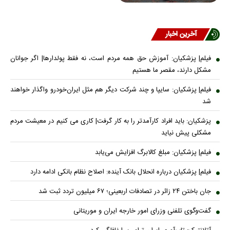
آخرین اخبار
فیلم| پزشکیان: آموزش حق همه مردم است، نه فقط پولدارها| اگر جوانان
مشکل دارند، مقصر ما هستیم
فیلم| پزشکیان: سایپا و چند شرکت دیگر هم مثل ایران‌خودرو واگذار خواهند
شد
پزشکیان: باید افراد کارآمدتر را به کار گرفت| کاری می کنیم در معیشت مردم
مشکلی پیش نیاید
فیلم| پزشکیان: مبلغ کالابرگ افزایش می‌یابد
فیلم| پزشکیان درباره انحلال بانک آینده: اصلاح نظام بانکی ادامه دارد
جان باختن ۲۴ زائر در تصادفات اربعینی؛ ۶۷ میلیون تردد ثبت شد
گفت‌وگوی تلفنی وزرای امور خارجه ایران و موریتانی