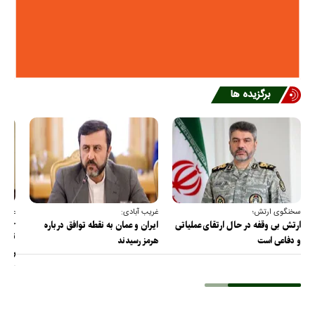
برگزیده ها
سخنگوی ارتش؛
غریب آبادی:
عضو ک
خارج
ارتش بی وقفه در حال ارتقای عملیاتی
ایران و عمان به نقطه توافق درباره
ترامپ
و دفاعی است
هرمز رسیدند
را پس