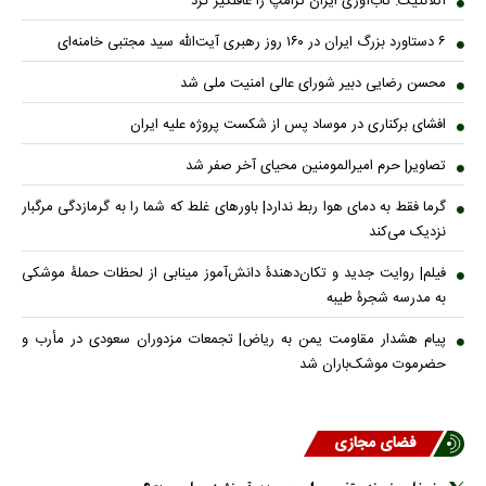
آتلانتیک: تاب‌آوری ایران ترامپ را غافلگیر کرد
۶ دستاورد بزرگ ایران در ۱۶۰ روز رهبری آیت‌الله سید مجتبی خامنه‌ای
محسن رضایی دبیر شورای عالی امنیت ملی شد
افشای برکناری در موساد پس از شکست پروژه علیه ایران
تصاویر| حرم امیرالمومنین محیای آخر صفر شد
گرما فقط به دمای هوا ربط ندارد| باورهای غلط که شما را به گرمازدگی مرگبار
نزدیک می‌کند
فیلم| روایت جدید و تکان‌دهندۀ دانش‌آموز مینابی از لحظات حملۀ موشکی
به مدرسه شجرۀ طیبه
پیام هشدار مقاومت یمن به ریاض| تجمعات مزدوران سعودی در مأرب و
حضرموت موشک‌باران شد
فضای مجازی