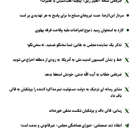
ضرغامی نسخه «تغییر ریل» پیچید؛ عقب‌نشینی یا بصیرت؟
سردار ابن‌الرضا: دست نیرو‌های مسلح ما برای پاسخ به هر تهدیدی پر است
کارد به استخوان رسید | موج اعتراضات علیه وقاحت فرقه پهلوی
تذکر یک نماینده مجلس به بقایی: شما سخنگو هستید، نه سخن‌نگو!
خط و نشان کمیسیون امنیت ملی به آمریکا: به زودی از منطقه اخراج می شوید
ضرغامی خطاب به آیت الله جنتی: خودش استعفا بدهد
مشاور رسانه ای نزدیک به دولت: مسئولیت تیم مذاکره کننده را پزشکیان به قالی
باف داد
رسایی: قالی باف و پزشکیان شکست عشقی خورده‌اند
انتقاد تند صمصامی: «شورای هماهنگی مجلس» غیرقانونی و بدعت است!