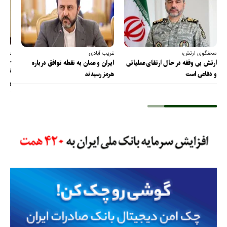
سخنگوی ارتش؛
غریب آبادی:
عضو ک
خارج
ارتش بی وقفه در حال ارتقای عملیاتی
ایران و عمان به نقطه توافق درباره
ترامپ
و دفاعی است
هرمز رسیدند
را پس