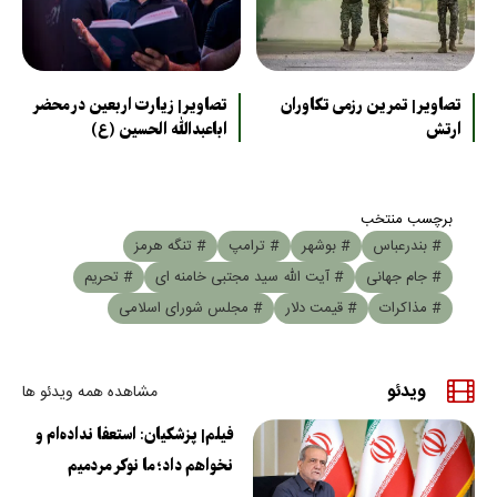
تصاویر| تمرین رزمی تکاوران
تصاویر| زیارت اربعین در محضر
ارتش
اباعبدالله الحسین (ع)
برچسب منتخب
# بندرعباس
# بوشهر
# ترامپ
# تنگه هرمز
# جام جهانی
# آیت الله سید مجتبی خامنه ای
# تحریم
# مذاکرات
# قیمت دلار
# مجلس شورای اسلامی
ویدئو
مشاهده همه ویدئو ها
فیلم| پزشکیان: استعفا نداده‌ام و
نخواهم داد؛ ما نوکر مردمیم