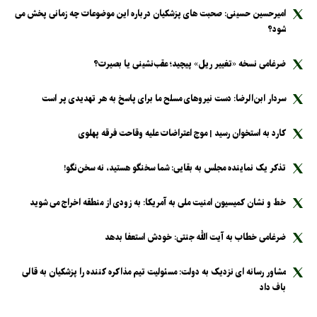
امیرحسین حسینی: صحبت های پزشکیان درباره این موضوعات چه زمانی پخش می
شود؟
ضرغامی نسخه «تغییر ریل» پیچید؛ عقب‌نشینی یا بصیرت؟
سردار ابن‌الرضا: دست نیرو‌های مسلح ما برای پاسخ به هر تهدیدی پر است
کارد به استخوان رسید | موج اعتراضات علیه وقاحت فرقه پهلوی
تذکر یک نماینده مجلس به بقایی: شما سخنگو هستید، نه سخن‌نگو!
خط و نشان کمیسیون امنیت ملی به آمریکا: به زودی از منطقه اخراج می شوید
ضرغامی خطاب به آیت الله جنتی: خودش استعفا بدهد
مشاور رسانه ای نزدیک به دولت: مسئولیت تیم مذاکره کننده را پزشکیان به قالی
باف داد