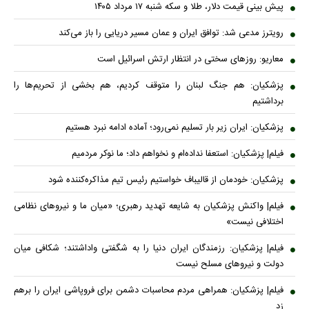
پیش بینی قیمت دلار، طلا و سکه شنبه ۱۷ مرداد ۱۴۰۵
رویترز مدعی شد: توافق ایران و عمان مسیر دریایی را باز می‌کند
معاریو: روزهای سختی در انتظار ارتش اسرائیل است
پزشکیان: هم جنگ لبنان را متوقف کردیم، هم بخشی از تحریم‌ها را
برداشتیم
پزشکیان: ایران زیر بار تسلیم نمی‌رود؛ آماده ادامه نبرد هستیم
فیلم| پزشکیان: استعفا نداده‌ام و نخواهم داد؛ ما نوکر مردمیم
پزشکیان: خودمان از قالیباف خواستیم رئیس تیم مذاکره‌کننده شود
فیلم| واکنش پزشکیان به شایعه تهدید رهبری؛ «میان ما و نیروهای نظامی
اختلافی نیست»
فیلم| پزشکیان: رزمندگان ایران دنیا را به شگفتی واداشتند؛ شکافی میان
دولت و نیروهای مسلح نیست
فیلم| پزشکیان: همراهی مردم محاسبات دشمن برای فروپاشی ایران را برهم
زد