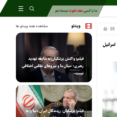
ما با کسی
عقد اخوت
نبسته ایم
ویدئو
مشاهده همه ویدئو ها
اسرائیل
فیلم| واکنش پزشکیان به شایعه تهدید
رهبری؛ «میان ما و نیروهای نظامی اختلافی
نیست»
فیلم| پزشکیان: رزمندگان ایران دنیا را به