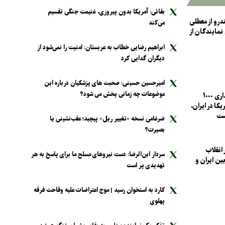
بقائی: آمریکا بدون پیروزی، غنیمت جنگی تقسیم
ندرو از معطلی
می‌کند
مایندگان از
ابراهیم رضایی خطاب به عربستان: امنیت را نمی‌شود از
دیگران گدایی کرد
امیرحسین حسینی: صحبت های پزشکیان درباره این
موضوعات چه زمانی پخش می شود؟
ادعای سرمایه گذاری ۱۰۰۰
یکا در ایران،
ست
ضرغامی نسخه «تغییر ریل» پیچید؛ عقب‌نشینی یا
بصیرت؟
انقلاب
سردار ابن‌الرضا: دست نیرو‌های مسلح ما برای پاسخ به هر
ین ایران و
تهدیدی پر است
کارد به استخوان رسید | موج اعتراضات علیه وقاحت فرقه
پهلوی