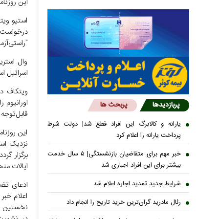
این روزنام
استیو ویت
درخواست ق
"راستی‌آزم
وال استری
اسرائیل ا
ویتکاف در
اورانیوم ر
پربازدیدها
پربحث ها
قابل‌توجه 
یارانه و کالابرگ این افراد قطع شد| دولت شرط
این روزنا
پرداخت یارانه را اعلام کرد
نزدیک است
خبر مهم برای متقاضیان بازنشستگی| ۵ سال خدمت
برگزار گرد
بیشتر برای این افراد اجباری شد
ایالات متح
شرایط جدید تمدید اجاره اعلام شد
ادعای تضا
اعلام خبر
رئال مادرید گران‌ترین خرید تاریخ را انجام داد
نخستین دور
در نشست 