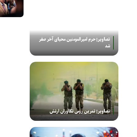
تصاویر| حرم امیرالمومنین محیای آخر صفر
شد
تصاویر| تمرین رزمی تکاوران ارتش