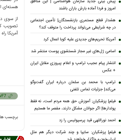
پیش بینی جدید سازمان هواشناسی | این مناطق
هسته‌ای ای
امروز و فردا آماده بارش باران باشند
از سوی دی
هشدار قطع مستمری بازنشستگان| تأمین اجتماعی
تصویب کنگ
در چه شرایطی می‌تواند پرداخت را متوقف کند؟
آمریکا راه
آمریکا تحریم‌های جدیدی علیه کوبا اعمال کرد
اسامی ژل‌های غیر مجاز شستشوی پوست منتشر شد
انتشار پیام عجیب ترامپ و اعلام پیروزی مقابل ایران
+ عکس
ترامپ با محمد بن سلمان درباره ایران گفت‌وگو
می‌کند| جزئیات تماس تلفنی
فیلم| پزشکیان: آموزش حق همه مردم است، نه فقط
پولدارها| اگر جوانان مشکل دارند، مقصر ما هستیم
برچسب ها
احمد نوراللهی قید پرسپولیس را زد
فیلم| پزشکیان: سایپا و چند شرکت دیگر هم مثل
ایران‌خودرو واگذار خواهند شد
اخبار 