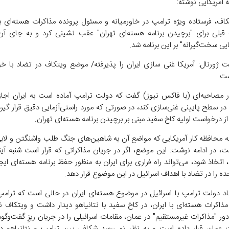
ه آمریکایی نوشته:
کاف، فرستاده ویژه ترامپ در خاورمیانه و مسئول پرونده مذاکرات هسته‌ای با ا
بلی برای "برچیدن برنامه هسته‌ای تهران" عقب نشینی کرد و به جای آن
ایی سخت‌گیرانه" بر این برنامه شد.
ت ژورنال: آمریکا غنی سازی ایران را پذیرفته/ موضع ویتکاف در تضاد با خو
ست
 مصاحبه‌ای (با فاکس نیوز) گفت که دولت ترامپ آماده است به ایران اجاز
ا در سطح پایینی غنی‌سازی کند، در صورتی که مورد راستی‌آزمایی دقیق قرار گیر
از درخواست اولیه کاخ سفید مبنی بر برچیدن برنامه هسته‌ای تهران.
مه محافظه کار آمریکایی که مواضع آن به شاهین‌های جنگ طلب واشنگتن و لابی
، در ادامه نوشت: این موضع، اگر در جریان مذاکراتی که قرار است شنبه آیند
د، اتخاذ شود، می‌تواند راه فراری برای ایران به منظور حفظ برنامه هسته‌ای ایج
ده را در تضاد با اهداف اسرائیل در این موضوع قرار دهد.
د دولت ترامپ با اسرائیل در موضوع هسته‌ای ایران در حالی است که ترام
 مذاکرات هسته‌ای با ایران، در کاخ سفید با نتانیاهو دیدار داشت و ویتکاف ن
 "مذاکرات غیرمستقیم" در عمان، مقامات اسرائیلی را در جریان ریزِ گفت‌و‌گو‌ها
عمان قرار داده است و به نظر نمی‌رسد شکافی بین ترامپ و نتانیاهو د