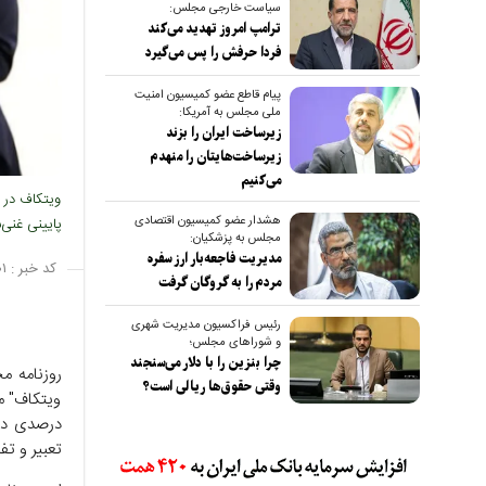
سیاست خارجی مجلس:
ترامپ امروز تهدید می‌کند
فردا حرفش را پس می‌گیرد
پیام قاطع عضو کمیسیون امنیت
ملی مجلس به آمریکا:
زیرساخت ایران را بزند
زیرساخت‌هایتان را منهدم
می‌کنیم
ویتکاف در م
هشدار عضو کمیسیون اقتصادی
پایینی غنی‌س
مجلس به پزشکیان:
مدیریت فاجعه‌بار ارز سفره
کد خبر :
۱
مردم را به گروگان گرفت
رئیس فراکسیون مدیریت شهری
و شوراهای مجلس؛
چرا بنزین را با دلار می‌سنجند
روزنامه م
وقتی حقوق‌ها ریالی است؟
درصدی در 
تعبیر و تف