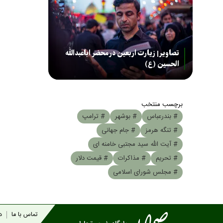
تصاویر| زیارت اربعین در محضر اباعبدالله
الحسین (ع)
برچسب منتخب
# بندرعباس
# بوشهر
# ترامپ
# تنگه هرمز
# جام جهانی
# آیت الله سید مجتبی خامنه ای
# تحریم
# مذاکرات
# قیمت دلار
# مجلس شورای اسلامی
تماس با ما
در