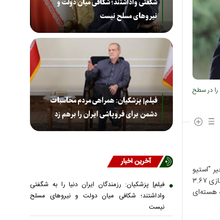
شگفتی واداشتند؛ شکافی میان دولت و
نیروهای مسلح نیست
 را در سطح
فیلم| پزشکیان: همراهی مردم محاسبات
دشمن برای فروپاشی ایران را برهم زد
آخرین اخبار
ر "استیو
ویتکاف" مسئول مذاکره با ایران در موضوع برنامه هسته‌ای، اظهارات اخیر او درباره غنی سازی ۳.۶۷
فیلم| پزشکیان: رزمندگان ایران دنیا را به شگفتی
 هسته‌ای
واداشتند؛ شکافی میان دولت و نیروهای مسلح
نیست