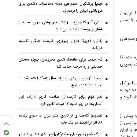
فیلم| پزشکیان: همراهی مردم محاسبات دشمن برای
فروپاشی ایران را برهم زد
یران، از
 خواستار
سنای آمریکا چراغ سبز داد| تحریم‌های ایران تمدید و
فشار بر روسیه تشدید می‌شود
استه‌های
بقائی: آمریکا بدون پیروزی، غنیمت جنگی تقسیم
می‌کند
ه دهد تا
گام جدید برای خانه‌دار شدن محرومان| پروژه مسکن
د، تغییری
حمایتی وارد مرحله جدید شد
نتیجه آزمون ورودی سمپاد سال ۱۴۰۵ اعلام شد +
 اسرائیل
نحوه مشاهده نتایج
ه دوباره
اد کرده و
خبر مهم برای کارمندان| ساعت کاری ادارات این
استان‌ها در روز شنبه ۱۷ مرداد تغییر کرد
پ پیش از
تصاویر| گنجینه‌ای از تاریخ هنر ایران به حراج رفت؛
یز پس از
۸۸ اثر ارزشمند در یک قاب
 با ایران
شوک قبض برق برای مشترکان| چرا هزینه‌ها چند برابر
ر موضوع