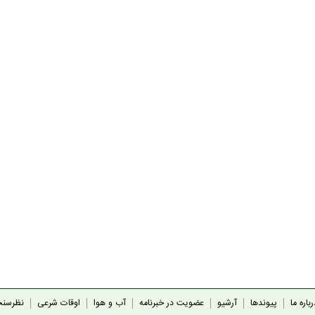
باره ما
پیوندها
آرشیو
عضویت در خبرنامه
آب و هوا
اوقات شرعی
نظرسن