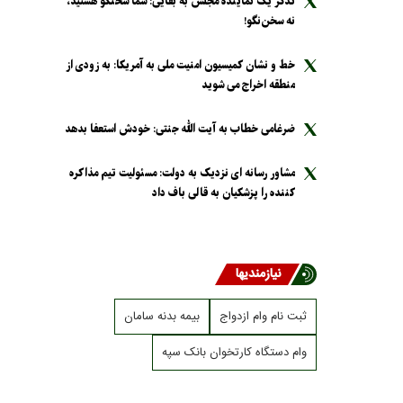
تذکر یک نماینده مجلس به بقایی: شما سخنگو هستید،
نه سخن‌نگو!
خط و نشان کمیسیون امنیت ملی به آمریکا: به زودی از
منطقه اخراج می شوید
ضرغامی خطاب به آیت الله جنتی: خودش استعفا بدهد
مشاور رسانه ای نزدیک به دولت: مسئولیت تیم مذاکره
کننده را پزشکیان به قالی باف داد
نیازمندیها
ثبت نام وام ازدواج
بیمه بدنه سامان
وام دستگاه کارتخوان بانک سپه