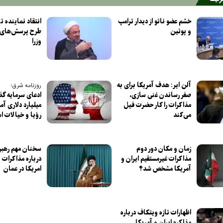
خشم عضو ناتو از دیدار ترامپ
انتقاد نماینده ت
و پوتین
طرح پرسش‌های ن
وزرا
آلن ایر: هدف آمریکا برای به
روزنامه شرق؛
صفر رساندن غنی سازی،
مذاکرات را کار حضرت فیل
میلیارد دلاری آمر
می‌کند
رؤیا و خیالات ا
زمان و مکان دور دوم
سخنان مهم رهبر 
مذاکرات غیرمستقیم ایران و
درباره مذاکرات ب
آمریکا مشخص شد؟
امریکا در عمان
اظهارات تازه ویتکاف درباره
مذاکره ایران و آمریکا