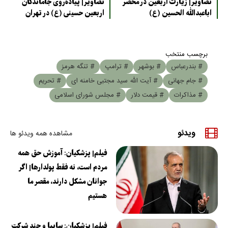
تصاویر| زیارت اربعین در محضر
تصاویر| پیاده‌روی جاماندگان
اباعبدالله الحسین (ع)
اربعین حسینی (ع) در تهران
برچسب منتخب
# بندرعباس
# بوشهر
# ترامپ
# تنگه هرمز
# جام جهانی
# آیت الله سید مجتبی خامنه ای
# تحریم
# مذاکرات
# قیمت دلار
# مجلس شورای اسلامی
ویدئو
مشاهده همه ویدئو ها
فیلم| پزشکیان: آموزش حق همه
مردم است، نه فقط پولدارها| اگر
جوانان مشکل دارند، مقصر ما
هستیم
فیلم| پزشکیان: سایپا و چند شرکت