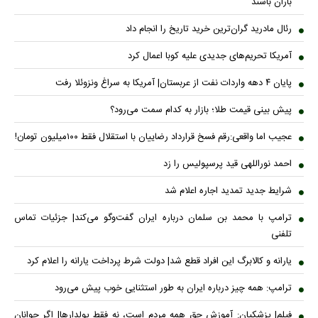
باران باشند
رئال مادرید گران‌ترین خرید تاریخ را انجام داد
آمریکا تحریم‌های جدیدی علیه کوبا اعمال کرد
پایان ۴ دهه واردات نفت از عربستان| آمریکا به سراغ ونزوئلا رفت
پیش بینی قیمت طلا؛ بازار به کدام سمت می‌رود؟
عجیب اما واقعی:رقم فسخ قرارداد رضاییان با استقلال فقط ۱۰۰میلیون تومان!
احمد نوراللهی قید پرسپولیس را زد
شرایط جدید تمدید اجاره اعلام شد
ترامپ با محمد بن سلمان درباره ایران گفت‌وگو می‌کند| جزئیات تماس
تلفنی
یارانه و کالابرگ این افراد قطع شد| دولت شرط پرداخت یارانه را اعلام کرد
ترامپ: همه چیز درباره ایران به طور استثنایی خوب پیش می‌رود
فیلم| پزشکیان: آموزش حق همه مردم است، نه فقط پولدارها| اگر جوانان