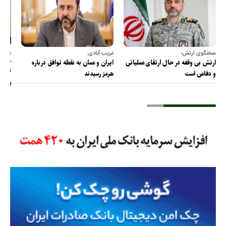
سخنگوی ارتش؛
غریب آبادی:
عضو ک
خارج
ارتش بی وقفه در حال ارتقای عملیاتی
ایران و عمان به نقطه توافق درباره
ترامپ
و دفاعی است
هرمز رسیدند
را پس