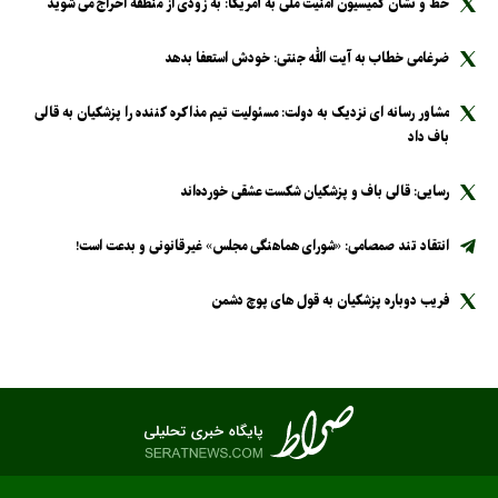
خط و نشان کمیسیون امنیت ملی به آمریکا: به زودی از منطقه اخراج می شوید
ضرغامی خطاب به آیت الله جنتی: خودش استعفا بدهد
مشاور رسانه ای نزدیک به دولت: مسئولیت تیم مذاکره کننده را پزشکیان به قالی
باف داد
رسایی: قالی باف و پزشکیان شکست عشقی خورده‌اند
انتقاد تند صمصامی: «شورای هماهنگی مجلس» غیرقانونی و بدعت است!
فریب دوباره پزشکیان به قول های پوچ دشمن