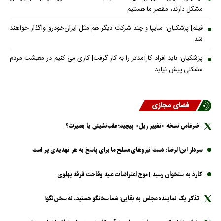
مشکل دارند، مقصر ما هستیم
فیلم| پزشکیان: سایپا و چند شرکت دیگر هم مثل ایران‌خودرو واگذار خواهند
شد
پزشکیان: باید افراد کارآمدتر را به کار گرفت| کاری می کنیم در معیشت مردم
مشکلی پیش نیاید
فضای مجازی
ضرغامی نسخه «تغییر ریل» پیچید؛ عقب‌نشینی یا بصیرت؟
سردار ابن‌الرضا: دست نیرو‌های مسلح ما برای پاسخ به هر تهدیدی پر است
کارد به استخوان رسید | موج اعتراضات علیه وقاحت فرقه پهلوی
تذکر یک نماینده مجلس به بقایی: شما سخنگو هستید، نه سخن‌نگو!