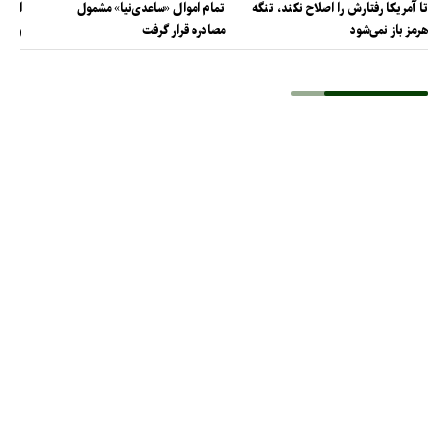
تا آمریکا رفتارش را اصلاح نکند، تنگه
تمام اموال «ساعدی‌نیا» مشمول
ارتش 
هرمز باز نمی‌شود
مصادره قرار گرفت
و دف