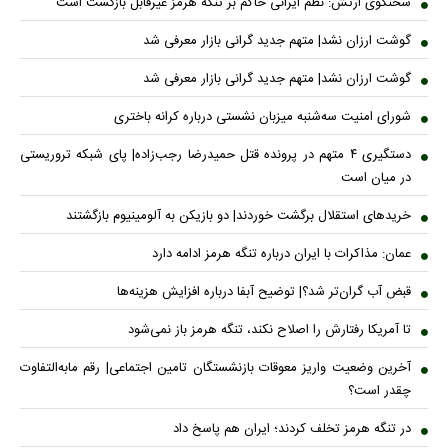
سخنگوی ارتش: نظم ایرانی حاکم بر تنگه هرمز غیرقابل بازگشت است
گوشت ارزان نشد| متهم جدید گرانی بازار معرفی شد
گوشت ارزان نشد| متهم جدید گرانی بازار معرفی شد
شورای امنیت سه‌شنبه میزبان نشستی درباره کرانه باختری
دستگیری ۴ متهم در پرونده قتل حمیدرضا رجب‌زاده| پای شبکه تروریستی
در میان است
خریدهای استقلال برگشت خوردند| دو بازیکن به آلومینیوم بازگشتند
عمان: مذاکرات با ایران درباره تنگه هرمز ادامه دارد
قبض آب گران‌تر شد؟| توضیح آبفا درباره افزایش هزینه‌ها
تا آمریکا رفتارش را اصلاح نکند، تنگه هرمز باز نمی‌شود
آخرین وضعیت واریز معوقات بازنشستگان تامین اجتماعی| رقم مابه‌التفاوت
چقدر است؟
در تنگه هرمز تخلف کردند؛ ایران هم پاسخ داد