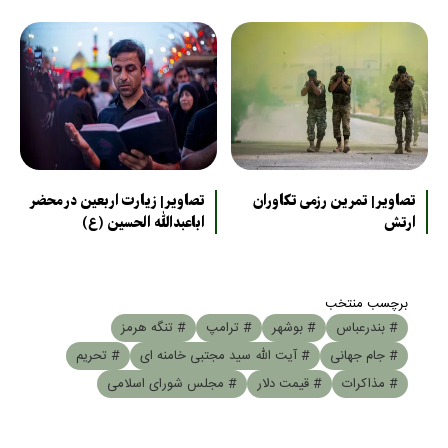
تصاویر| تمرین رزمی تکاوران
تصاویر| زیارت اربعین در محضر
ارتش
اباعبدالله الحسین (ع)
برچسب منتخب
# بندرعباس
# بوشهر
# ترامپ
# تنگه هرمز
# جام جهانی
# آیت الله سید مجتبی خامنه ای
# تحریم
# مذاکرات
# قیمت دلار
# مجلس شورای اسلامی