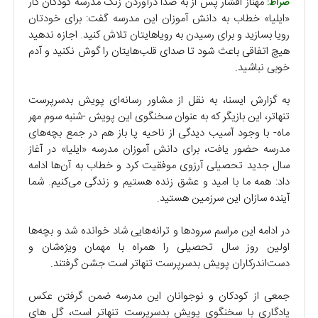
مهناز افشار پس از به صدا درآوردن زنگ مدرسه کودکان کار
صراط:
«ایلیا» خطاب به دانش آموزان این مدرسه گفت: برای خودتان
رویا بسازید و برای رسیدن به رویاهایتان تلاش کنید. اجازه ندهید
هیچ اتفاقی باعث شود تا صدای قلب‌هایتان را گوش نکنید و آدم
خوبی نباشید.
به گزارش ایسنا، به نقل از مشاور رسانه‌ای پویش بدسرپرست
تنهاتر، این بازیگر که به عنوان سخنگوی این پویش -شنبه سوم مهر
ماه- با وجود آسیب دیدگی از ناحیه پا باز هم در جمع بچه‌های
مدرسه حضور یافت، برای دانش آموزان مدرسه «ایلیا» در آغاز
سال جدید تحصیلی آرزوی موفقیت کرد و خطاب به آن‌ها ادامه
داد: همه ما با امید و عشق زنده هستیم و زندگی می‌کنیم. شما
آینده سازان این سرزمین هستید.
در ادامه این مراسم سرودها و ترانه‌هایی شاد خوانده شد و بچه‌ها
اولین روز سال تحصیلی را همراه با مهمان ویژه‌شان و
دست‌اندرکاران پویش بدسرپرست تنهاتر است جشن گرفتند.
جمعی از کودکان و نوجوانان این مدرسه ضمن گرفتن عکس
یادگاری با سخنگوی پویش بدسرپرست تنهاتر است، گل های