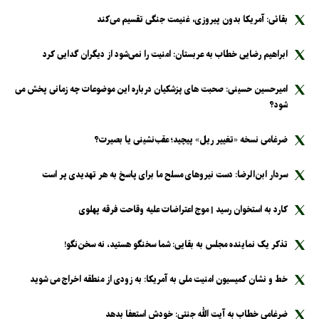
بقائی: آمریکا بدون پیروزی، غنیمت جنگی تقسیم می‌کند
ابراهیم رضایی خطاب به عربستان: امنیت را نمی‌شود از دیگران گدایی کرد
امیرحسین حسینی: صحبت های پزشکیان درباره این موضوعات چه زمانی پخش می
شود؟
ضرغامی نسخه «تغییر ریل» پیچید؛ عقب‌نشینی یا بصیرت؟
سردار ابن‌الرضا: دست نیرو‌های مسلح ما برای پاسخ به هر تهدیدی پر است
کارد به استخوان رسید | موج اعتراضات علیه وقاحت فرقه پهلوی
تذکر یک نماینده مجلس به بقایی: شما سخنگو هستید، نه سخن‌نگو!
خط و نشان کمیسیون امنیت ملی به آمریکا: به زودی از منطقه اخراج می شوید
ضرغامی خطاب به آیت الله جنتی: خودش استعفا بدهد