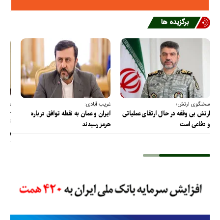
برگزیده ها
سخنگوی ارتش؛
غریب آبادی:
عضو ک
خارج
ارتش بی وقفه در حال ارتقای عملیاتی
ایران و عمان به نقطه توافق درباره
ترامپ
و دفاعی است
هرمز رسیدند
را پس