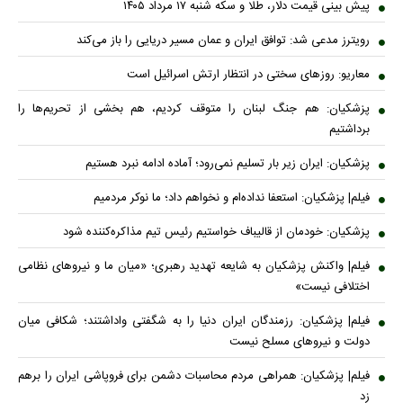
پیش بینی قیمت دلار، طلا و سکه شنبه ۱۷ مرداد ۱۴۰۵
رویترز مدعی شد: توافق ایران و عمان مسیر دریایی را باز می‌کند
معاریو: روزهای سختی در انتظار ارتش اسرائیل است
پزشکیان: هم جنگ لبنان را متوقف کردیم، هم بخشی از تحریم‌ها را
برداشتیم
پزشکیان: ایران زیر بار تسلیم نمی‌رود؛ آماده ادامه نبرد هستیم
فیلم| پزشکیان: استعفا نداده‌ام و نخواهم داد؛ ما نوکر مردمیم
پزشکیان: خودمان از قالیباف خواستیم رئیس تیم مذاکره‌کننده شود
فیلم| واکنش پزشکیان به شایعه تهدید رهبری؛ «میان ما و نیروهای نظامی
اختلافی نیست»
فیلم| پزشکیان: رزمندگان ایران دنیا را به شگفتی واداشتند؛ شکافی میان
دولت و نیروهای مسلح نیست
فیلم| پزشکیان: همراهی مردم محاسبات دشمن برای فروپاشی ایران را برهم
زد