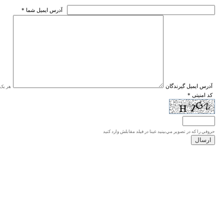
* آدرس ايميل شما
* آدرس ايميل گيرندگان
هر یک ا
* کد امنیتی
حروفي را كه در تصوير مي‌بينيد عينا در فيلد مقابلش وارد كنيد