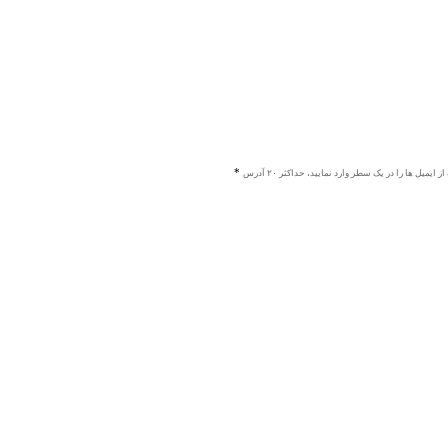
ز ایمیل ها را در یک سطر وارد نمایید، حداکثر ۲۰ آدرس