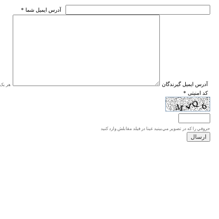
* آدرس ايميل شما
* آدرس ايميل گيرندگان
هر یک ا
* کد امنیتی
حروفي را كه در تصوير مي‌بينيد عينا در فيلد مقابلش وارد كنيد