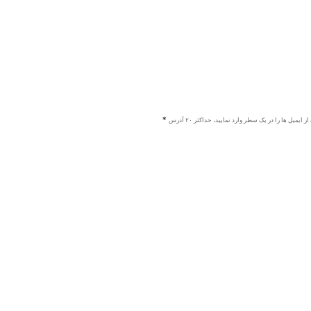
ز ایمیل ها را در یک سطر وارد نمایید، حداکثر ۲۰ آدرس