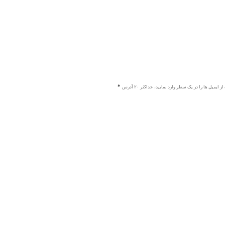
ز ایمیل ها را در یک سطر وارد نمایید، حداکثر ۲۰ آدرس