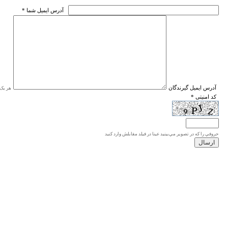
* آدرس ايميل شما
* آدرس ايميل گيرندگان
هر یک ا
* کد امنیتی
حروفي را كه در تصوير مي‌بينيد عينا در فيلد مقابلش وارد كنيد