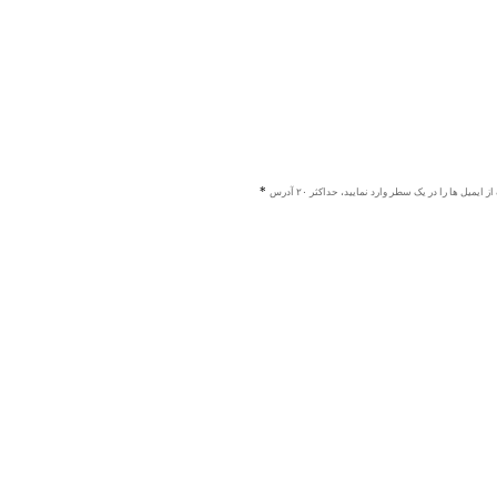
ز ایمیل ها را در یک سطر وارد نمایید، حداکثر ۲۰ آدرس