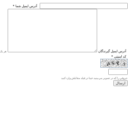
* آدرس ايميل شما
* آدرس ايميل گيرندگان
هر یک ا
* کد امنیتی
حروفي را كه در تصوير مي‌بينيد عينا در فيلد مقابلش وارد كنيد