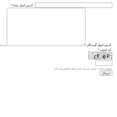
* آدرس ايميل شما
* آدرس ايميل گيرندگان
هر یک ا
* کد امنیتی
حروفي را كه در تصوير مي‌بينيد عينا در فيلد مقابلش وارد كنيد