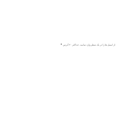
ز ایمیل ها را در یک سطر وارد نمایید، حداکثر ۲۰ آدرس