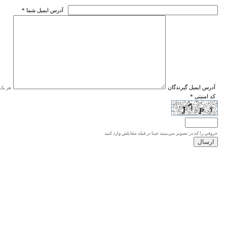
* آدرس ايميل شما
* آدرس ايميل گيرندگان
هر یک ا
* کد امنیتی
حروفي را كه در تصوير مي‌بينيد عينا در فيلد مقابلش وارد كنيد