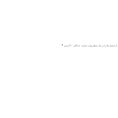
ز ایمیل ها را در یک سطر وارد نمایید، حداکثر ۲۰ آدرس