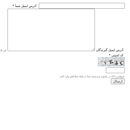
* آدرس ايميل شما
* آدرس ايميل گيرندگان
هر یک ا
* کد امنیتی
حروفي را كه در تصوير مي‌بينيد عينا در فيلد مقابلش وارد كنيد