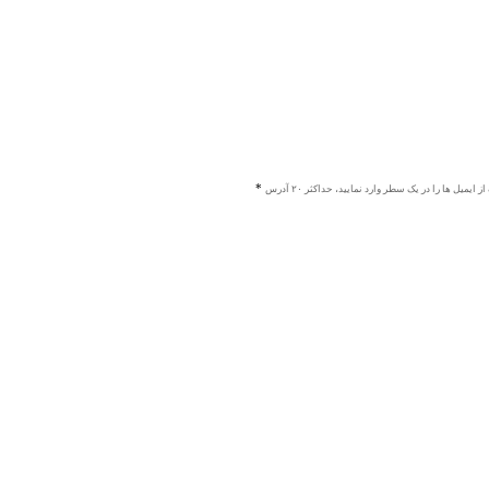
ز ایمیل ها را در یک سطر وارد نمایید، حداکثر ۲۰ آدرس