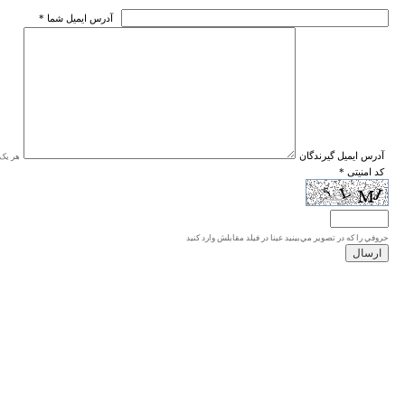
* آدرس ايميل شما
* آدرس ايميل گيرندگان
هر یک ا
* کد امنیتی
حروفي را كه در تصوير مي‌بينيد عينا در فيلد مقابلش وارد كنيد