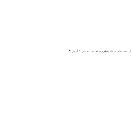
ز ایمیل ها را در یک سطر وارد نمایید، حداکثر ۲۰ آدرس