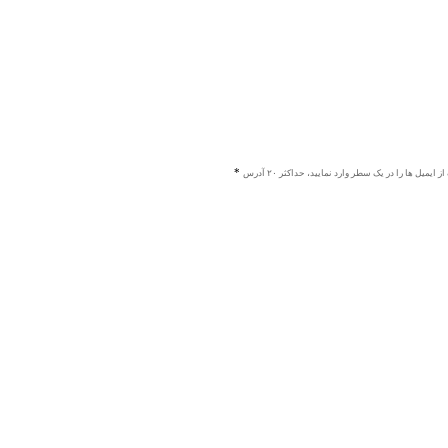
ز ایمیل ها را در یک سطر وارد نمایید، حداکثر ۲۰ آدرس