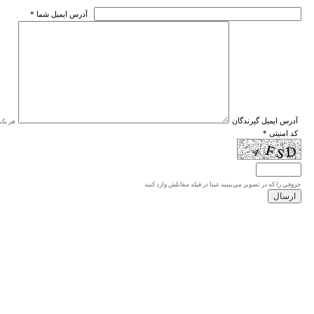
* آدرس ايميل شما
* آدرس ايميل گيرندگان
هر یک ا
* کد امنیتی
حروفي را كه در تصوير مي‌بينيد عينا در فيلد مقابلش وارد كنيد