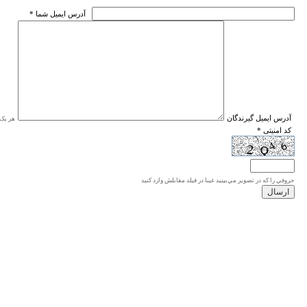
* آدرس ايميل شما
* آدرس ايميل گيرندگان
هر یک ا
* کد امنیتی
حروفي را كه در تصوير مي‌بينيد عينا در فيلد مقابلش وارد كنيد