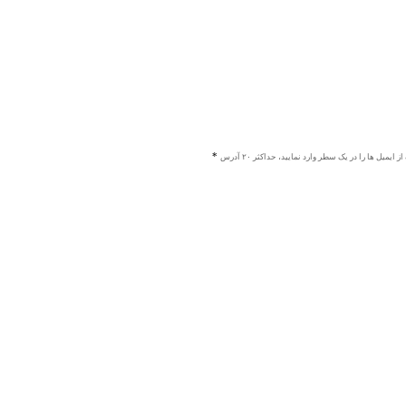
ز ایمیل ها را در یک سطر وارد نمایید، حداکثر ۲۰ آدرس